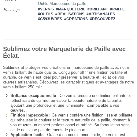
Outils Marqueterie de paille
#VERNIS
#MARQUETERIE
#BRILLANT
#PAILLE
Hashtags
#OUTILS
#REALISATIONS
#ARTISANALES
#C593UVRES
#CREATIONS
#DECOUVREZ
Sublimez votre Marqueterie de Paille avec
Éclat.
Sublimez et protégez vos créations en marqueterie de paille avec notre
vernis brillant de haute qualité. Conçu pour offrir une finition parfaite et
durable, ce vernis est idéal pour préserver la beauté et l’éclat de vos
œuvres artisanales. Découvrez les caractéristiques et avantages de notre
vernis brillant 250 ml :
Brillance exceptionnelle
: Ce vernis procure une finition brillante et
réfléchissante qui met en valeur la beauté naturelle de la paille,
ajoutant une profondeur et une luminosité incomparable à vos
œuvres.
Finition impeccable
: Ce vernis confère une finition lisse et brillante
qui rehausse la couleur et la texture naturelle de la paille, donnant à
vos œuvres un aspect professionnel et raffiné. Sa formulation sans
acide ne laisse pas de traces de pinceaux.
Application facile
: Grâce à sa consistance fluide, ce vernis est