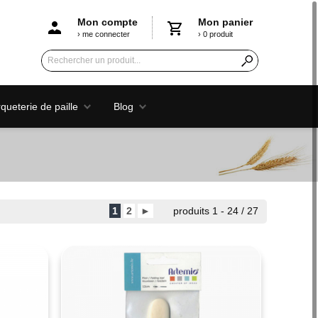
Mon compte
Mon panier
› me connecter
› 0 produit
ueterie de paille
Blog
1
2
►
produits 1 - 24 / 27