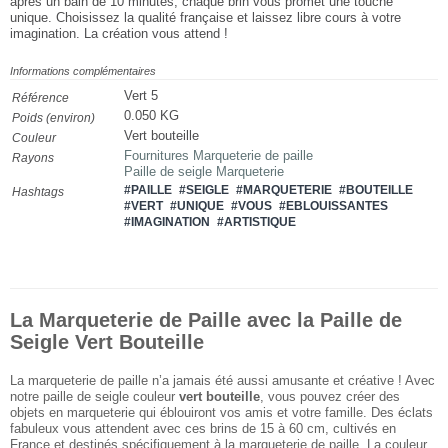
après un bain de 10 minutes, chaque brin vous promet une touche
unique. Choisissez la qualité française et laissez libre cours à votre
imagination. La création vous attend !
Informations complémentaires
Vert 5
Référence
0.050 KG
Poids (environ)
Vert bouteille
Couleur
Fournitures Marqueterie de paille
Rayons
Paille de seigle Marqueterie
#PAILLE
#SEIGLE
#MARQUETERIE
#BOUTEILLE
Hashtags
#VERT
#UNIQUE
#VOUS
#EBLOUISSANTES
#IMAGINATION
#ARTISTIQUE
La Marqueterie de Paille avec la Paille de
Seigle Vert Bouteille
La marqueterie de paille n’a jamais été aussi amusante et créative ! Avec
notre paille de seigle couleur
vert bouteille
, vous pouvez créer des
objets en marqueterie qui éblouiront vos amis et votre famille. Des éclats
fabuleux vous attendent avec ces brins de 15 à 60 cm, cultivés en
France et destinés spécifiquement à la marqueterie de paille. La couleur