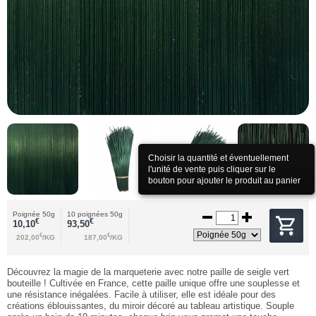
Choisir la quantité et éventuellement
l'unité de vente puis cliquer sur le
bouton pour ajouter le produit au panier
Poignée 50g
10 poignées 50g
€
€
10,10
93,50
€
€
202,00
/KG
187,00
/KG
Découvrez la magie de la marqueterie avec notre paille de seigle vert
bouteille ! Cultivée en France, cette paille unique offre une souplesse et
une résistance inégalées. Facile à utiliser, elle est idéale pour des
créations éblouissantes, du miroir décoré au tableau artistique. Souple