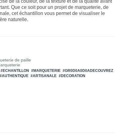
ise de la couleur, de la texture et de la qualité avant
tant. Que ce soit pour un projet de marqueterie, de
nale, cet échantillon vous permet de visualiser le
ère naturelle.
eterie de paille
Marqueterie
#ECHANTILLON
#MARQUETERIE
#GR0D0A0D0ADECOUVREZ
#AUTHENTIQUE
#ARTISANALE
#DECORATION