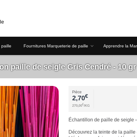
le
paille
Fournitures Marqueterie de paille
Apprendre la Marq
on paille de seigle Gris Cendré - 10 gr
Pièce
€
2,70
€
270,00
/KG
Échantillon de paille de seigle 
Découvrez la teinte de la paille