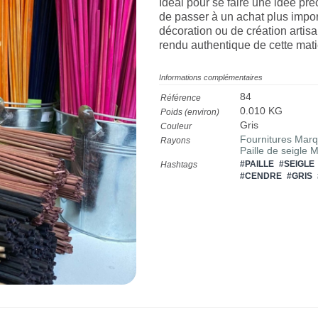
Idéal pour se faire une idée préc
de passer à un achat plus impor
décoration ou de création artisa
rendu authentique de cette mati
Informations complémentaires
84
Référence
0.010 KG
Poids (environ)
Gris
Couleur
Fournitures Marqu
Rayons
Paille de seigle 
#PAILLE
#SEIGLE
Hashtags
#CENDRE
#GRIS