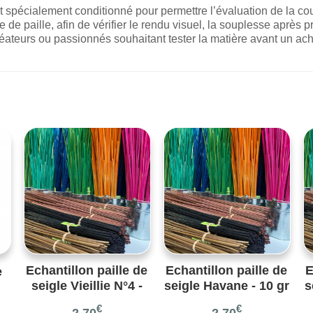
spécialement conditionné pour permettre l’évaluation de la couleu
e de paille, afin de vérifier le rendu visuel, la souplesse après p
créateurs ou passionnés souhaitant tester la matière avant un ac
Echantillon paille de
Echantillon paille de
E
e
seigle Vieillie N°4 -
seigle Havane - 10 gr
s
10 gr – Réf.
– Réf. 35
€
€