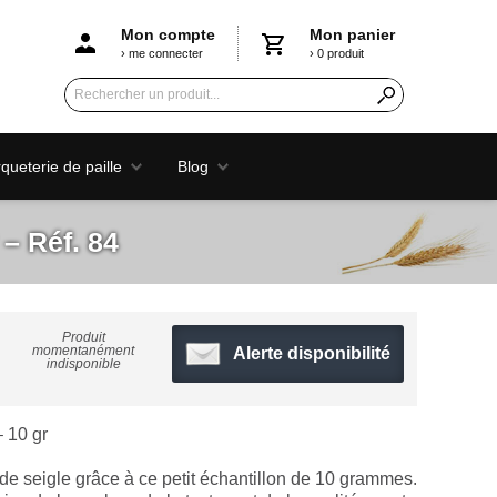
Mon compte
Mon panier
› me connecter
› 0 produit
ueterie de paille
Blog
 – Réf. 84
Produit
momentanément
Alerte disponibilité
indisponible
– 10 gr
 de seigle grâce à ce petit échantillon de 10 grammes.