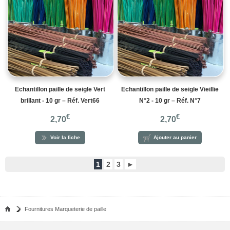
Echantillon paille de seigle Vert
Echantillon paille de seigle Vieillie
brillant - 10 gr – Réf. Vert66
N°2 - 10 gr – Réf. N°7
€
€
2,70
2,70
Voir la fiche
Ajouter au panier
1
2
3
►
Fournitures Marqueterie de paille