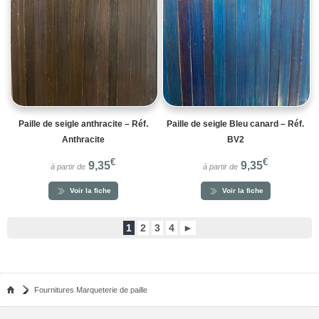
Paille de seigle anthracite – Réf.
Paille de seigle Bleu canard – Réf.
Anthracite
BV2
€
€
9,35
9,35
à partir de
à partir de
Voir la fiche
Voir la fiche
1
2
3
4
►
Fournitures Marqueterie de paille