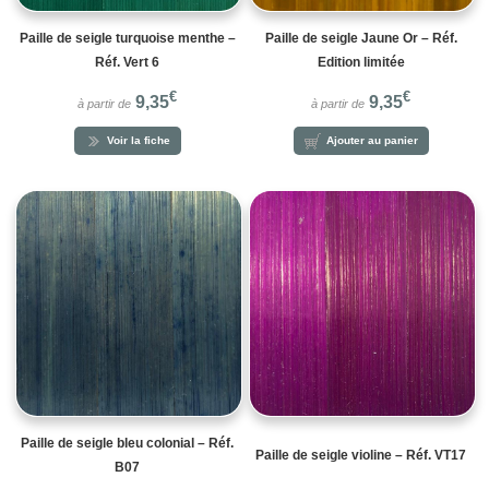
Paille de seigle turquoise menthe –
Paille de seigle Jaune Or – Réf.
Réf. Vert 6
Edition limitée
€
€
9,35
9,35
à partir de
à partir de
Voir la fiche
Ajouter au panier
Paille de seigle bleu colonial – Réf.
Paille de seigle violine – Réf. VT17
B07