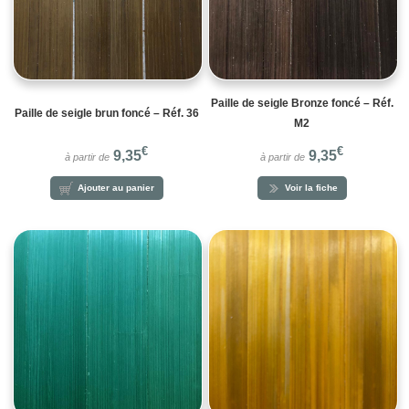
Paille de seigle Bronze foncé – Réf.
Paille de seigle brun foncé – Réf. 36
M2
€
€
9,35
9,35
à partir de
à partir de
Ajouter au panier
Voir la fiche