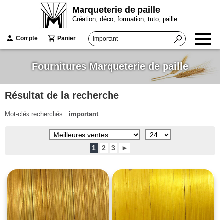
Marqueterie de paille
Création, déco, formation, tuto, paille
Compte
Panier
Fournitures Marqueterie de paille
Résultat de la recherche
Mot-clés recherchés :
important
1
2
3
►