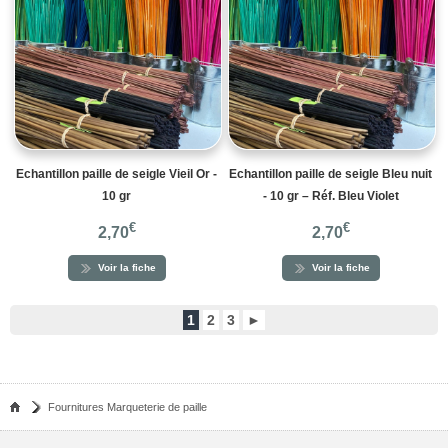
Echantillon paille de seigle Vieil Or -
Echantillon paille de seigle Bleu nuit
10 gr
- 10 gr – Réf. Bleu Violet
€
€
2,70
2,70
Voir la fiche
Voir la fiche
1
2
3
►
Fournitures Marqueterie de paille