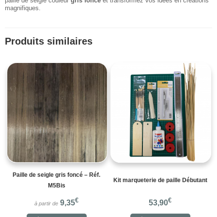
paille de seigle couleur
gris foncé
et transformez vos idées en créations
magnifiques.
Produits similaires
Paille de seigle gris foncé – Réf.
Kit marqueterie de paille Débutant
M5Bis
€
€
9,35
53,90
à partir de