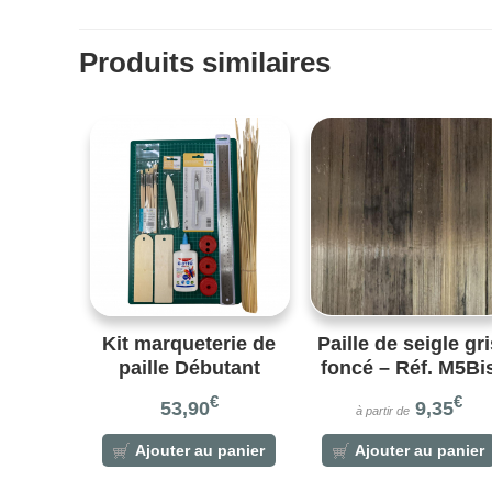
Produits similaires
Kit marqueterie de
Paille de seigle gri
paille Débutant
foncé – Réf. M5Bi
€
€
53,90
9,35
à partir de
Ajouter au panier
Ajouter au panier