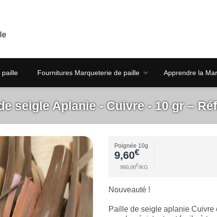
le
paille
Fournitures Marqueterie de paille
Apprendre la Marq
 de seigle Aplanie - Cuivre - 10 gr – Ré
Poignée 10g
€
9,60
€
960,00
/KG
Nouveauté !
Paille de seigle aplanie Cuivre 