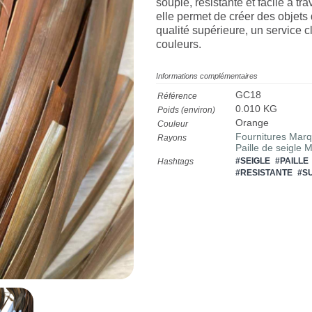
souple, résistante et facile à t
elle permet de créer des objets 
qualité supérieure, un service c
couleurs.
Informations complémentaires
GC18
Référence
0.010 KG
Poids (environ)
Orange
Couleur
Fournitures Marqu
Rayons
Paille de seigle 
#SEIGLE
#PAILLE
Hashtags
#RESISTANTE
#S