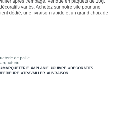
ravailler après trempage. Vendue en paquets de 10g,
décoratifs variés. Achetez sur notre site pour une
lient dédié, une livraison rapide et un grand choix de
eterie de paille
Marqueterie
#MARQUETERIE
#APLANIE
#CUIVRE
#DECORATIFS
UPERIEURE
#TRAVAILLER
#LIVRAISON