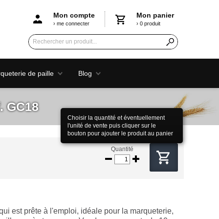
Mon compte
Mon panier
› me connecter
› 0 produit
ueterie de paille
Blog
f. GC18
Choisir la quantité et éventuellement
l'unité de vente puis cliquer sur le
bouton pour ajouter le produit au panier
Quantité
qui est prête à l'emploi, idéale pour la marqueterie,