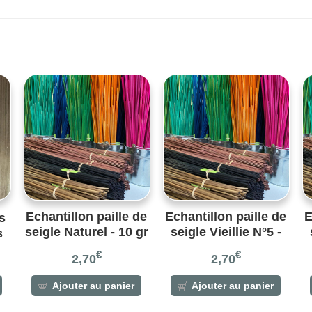
Echantillon paille de
Echantillon paille de
E
s
seigle Naturel - 10 gr
seigle Vieillie N°5 -
s
– Réf. Naturel
10 gr – Réf. Vieillie 5
1
€
€
2,70
2,70
Ajouter au panier
Ajouter au panier