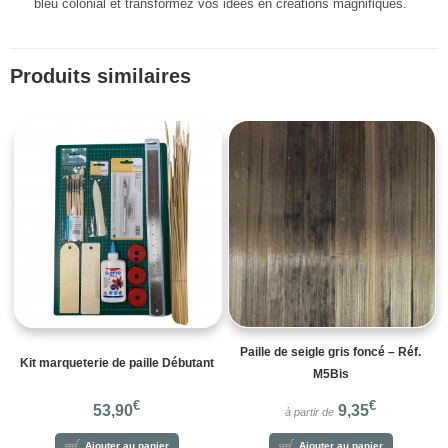
bleu colonial et transformez vos idées en créations magnifiques.
Produits similaires
Paille de seigle gris foncé – Réf.
Kit marqueterie de paille Débutant
M5Bis
€
€
53,90
9,35
à partir de
Ajouter au panier
Ajouter au panier