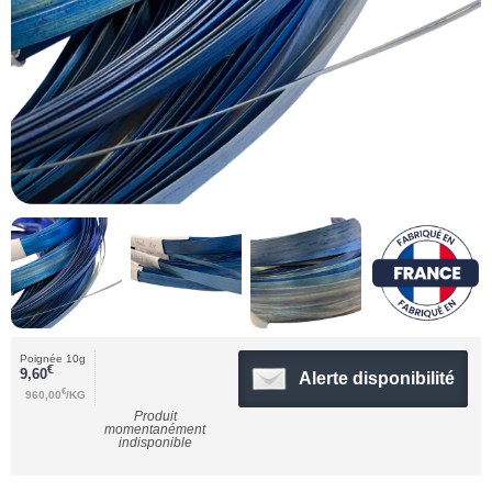
Poignée 10g
€
9,60
Alerte disponibilité
€
960,00
/KG
Produit
momentanément
indisponible