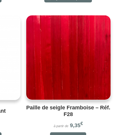
Paille de seigle Framboise – Réf.
ant
F28
€
9,35
à partir de