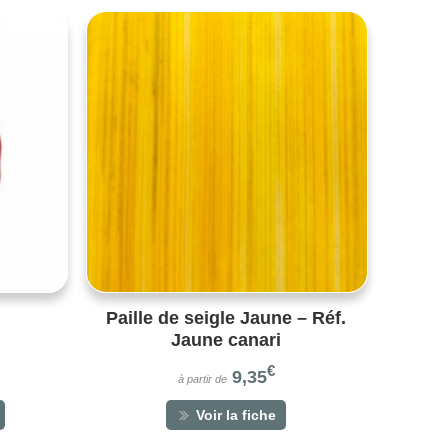
Paille de seigle Jaune – Réf.
Jaune canari
€
9,35
à partir de
Voir la fiche