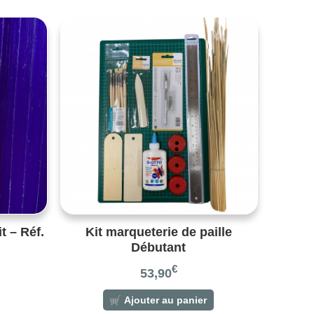
t – Réf.
Kit marqueterie de paille
Débutant
€
53,90
Ajouter au panier