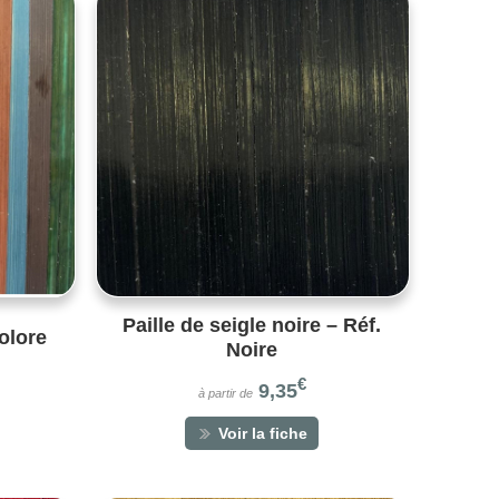
Paille de seigle noire – Réf.
colore
Noire
€
9,35
à partir de
Voir la fiche