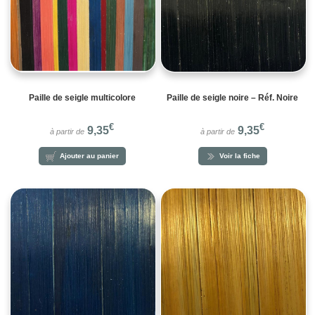
Paille de seigle multicolore
Paille de seigle noire – Réf. Noire
€
€
9,35
9,35
à partir de
à partir de
Ajouter au panier
Voir la fiche