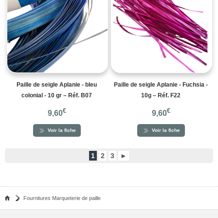
Paille de seigle Aplanie - bleu
Paille de seigle Aplanie - Fuchsia -
colonial - 10 gr – Réf. B07
10g – Réf. F22
€
€
9,60
9,60
Voir la fiche
Voir la fiche
1
2
3
►
Fournitures Marqueterie de paille