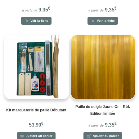
€
€
9,35
9,35
à partir de
à partir de
Voir la fiche
Voir la fiche
Paille de seigle Jaune Or – Réf.
Kit marqueterie de paille Débutant
Edition limitée
€
€
53,90
9,35
à partir de
Ajouter au panier
Ajouter au panier