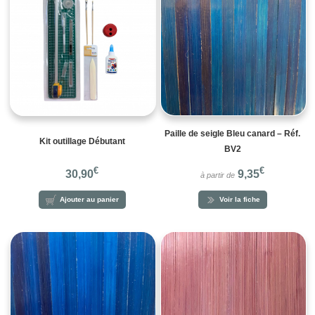
Paille de seigle Bleu canard – Réf.
Kit outillage Débutant
BV2
€
€
30,90
9,35
à partir de
Ajouter au panier
Voir la fiche