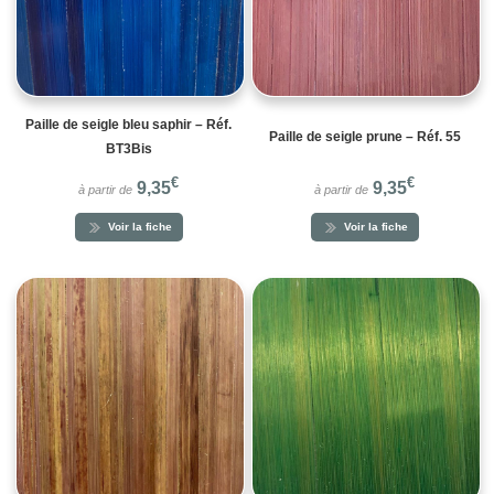
Paille de seigle bleu saphir – Réf.
Paille de seigle prune – Réf. 55
BT3Bis
€
€
9,35
9,35
à partir de
à partir de
Voir la fiche
Voir la fiche